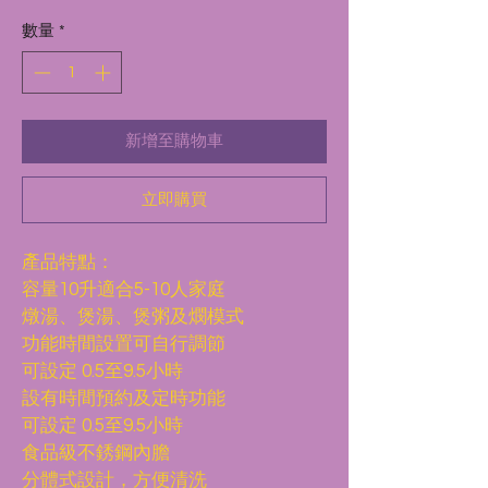
般
銷
數量
*
價
價
格
格
新增至購物車
立即購買
產品特點：
容量10升適合5-10人家庭
燉湯、煲湯、煲粥及燘模式
功能時間設置可自行調節
可設定 0.5至9.5小時
設有時間預約及定時功能
可設定 0.5至9.5小時
食品級不銹鋼內膽
分體式設計，方便清洗