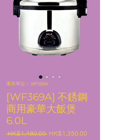
庫存單位： WF369A
[WF369A] 不銹鋼
商用豪華大飯煲
6.0L
一
促
 HK$1,480.00 
HK$1,350.00