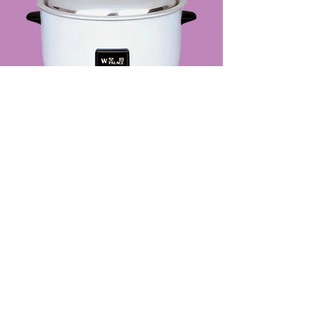
[WF319] 鼓型商用電飯煲 7.8L
貴客請留電郵，獲取最新信息
你的電郵：