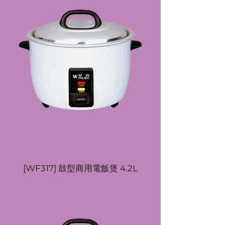
[WF317] 鼓型商用電飯煲 4.2L