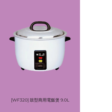
[WF320] 鼓型商用電飯煲 9.0L