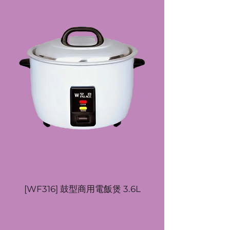
[WF316] 鼓型商用電飯煲 3.6L