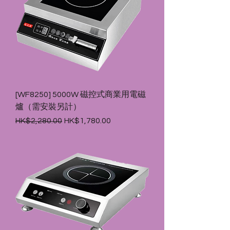
[WF8250] 5000W 磁控式商業用電磁
爐（需安裝另計）
一般價格
促銷價格
HK$2,280.00
HK$1,780.00