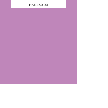
價格
HK$460.00
[WF329C] 白鋼電腦燉湯煲(自
[WF370A] 不銹鋼商用豪華大
[WF327] 全鋼電腦燉湯煲(精
[WF344] 不銹鋼電熱圓水罉
[WF342] 不銹鋼電熱圓水罉
緻版) 4.2L
飯煲 9.0L
動型) 10L
20L
10L
一般價格
價格
價格
價格
價格
促銷價格
HK$2,080.00
HK$760.00
HK$528.00
HK$680.00
HK$728.00
HK$1,980.00