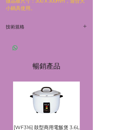
微晶板尺寸：300 X 300mm，適合大
小鍋具使用。
技術規格
功率/電壓：3500W/220V
產品尺寸(長×闊×高mm)：
440X350X115
此產品只限於商業用途。
暢銷產品
[WF316] 鼓型商用電飯煲 3.6L