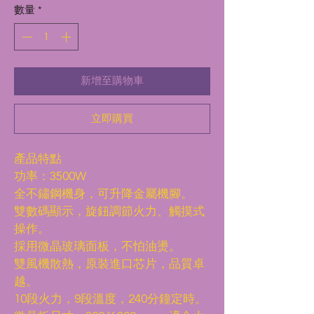
數量
*
價
價
格
格
新增至購物車
立即購買
產品特點
功率：3500W
全不鏽鋼機身，可升降金屬機腳。
雙數碼顯示，旋鈕調節火力、觸摸式
操作。
採用微晶玻璃面板，不怕油燙。
雙風機散熱，原裝進口芯片，品質卓
越。
10段火力，9段溫度，240分鐘定時。