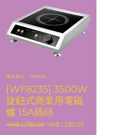
庫存單位： WF8235
[WF8235] 3500W
旋鈕式商業用電磁
爐 15A插頭
一
促
 HK$1,780.00 
HK$1,280.00
般
銷