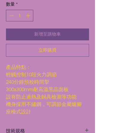
數量
*
價
價
格
格
新增至購物車
立即購買
產品特點：
輕觸控制10段火力調節
240分鐘預校時間掣
300x300mm耐高溫黑晶面板
設有防止過熱及鍋具檢測等功能
機身採用不鏽鋼，可調節金屬爐腳
座檯式設計
技術規格