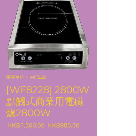
庫存單位： WF8228
[WF8228] 2800W
點觸式商業用電磁
爐2800W
一
促
 HK$1,500.00 
HK$980.00
般
銷