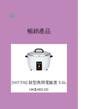
功率/電壓：2800W / 220V
產品尺寸(長×闊×高mm)：
445x335x105
暢銷產品
[WF316] 鼓型商用電飯煲 3.6L
價格
HK$460.00